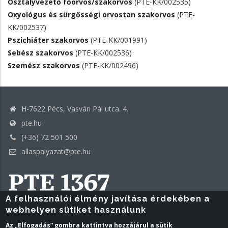
Osztályvezető főorvos/szakorvos
(PTE-KK/002535)
Oxyológus és sürgősségi orvostan szakorvos
(PTE-
KK/002537)
Pszichiáter szakorvos
(PTE-KK/001991)
Sebész szakorvos
(PTE-KK/002536)
Szemész szakorvos
(PTE-KK/002496)
H-7622 Pécs, Vasvári Pál utca. 4.
pte.hu
(+36) 72 501 500
allaspalyazat@pte.hu
A felhasználói élmény javítása érdekében a
webhelyen sütiket használunk
PTE Login
Az „Elfogadás” gombra kattintva hozzájárul a sütik