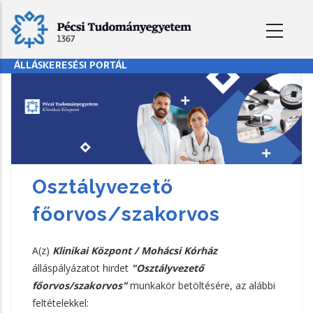
Ugrás
a
tartalomra
ÁLLÁSKERESÉSI PORTÁL
Osztályvezető
főorvos/szakorvos
A(z)
Klinikai Központ / Mohácsi Kórház
álláspályázatot hirdet
"Osztályvezető
főorvos/szakorvos"
munkakör betöltésére, az alábbi
feltételekkel: